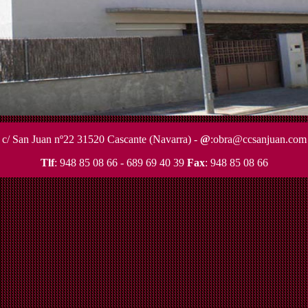
c/ San Juan nº22 31520 Cascante (Navarra) -
@
:obra@ccsanjuan.com
Tlf
: 948 85 08 66 - 689 69 40 39
Fax
: 948 85 08 66