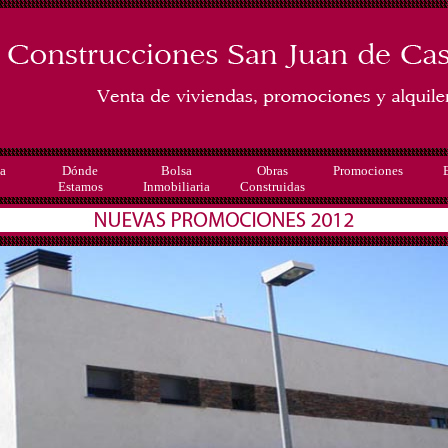
ia
Dónde
Bolsa
Obras
Promociones
Estamos
Inmobiliaria
Construidas